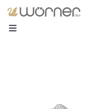
Zum
Inhalt
springen
Toggle
Startseite
Navigation
3D-Konfigurator
Trauringe
Verlobungsringe
Memoireringe